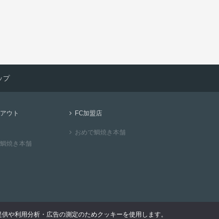
ップ
アウト
FC加盟店
おめで鯛焼き本舗
鯛焼き本舗
提供や利用分析・広告の測定のためクッキーを使用します。