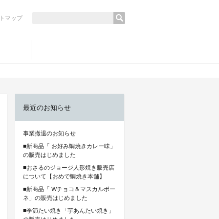
検
トマップ
索:
最近のお知らせ
事業撤退のお知らせ
■新商品「 お好み鯛焼きカレー味」
の販売はじめました
■おさるのジョージ人形焼き販売店
について【おめで鯛焼き本舗】
■新商品「 Wチョコ＆マスカルポー
ネ」の販売はじめました
■季節たい焼き「芋あんたい焼き」