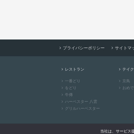
プライバシーポリシー
サイトマ
レストラン
テイク
一番どり
京鳥
をどり
おめで
牛傳
ハーベスター 八雲
グリルハーベスター
当社は、サービス