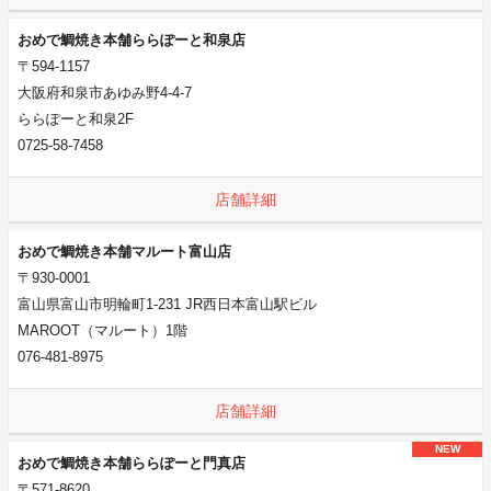
おめで鯛焼き本舗ららぽーと和泉店
〒594-1157
大阪府和泉市あゆみ野4-4-7
ららぽーと和泉2F
0725-58-7458
店舗詳細
おめで鯛焼き本舗マルート富山店
〒930-0001
富山県富山市明輪町1-231 JR西日本富山駅ビル
MAROOT（マルート）1階
076-481-8975
店舗詳細
NEW
おめで鯛焼き本舗ららぽーと門真店
〒571-8620