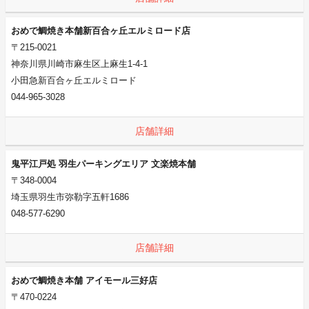
おめで鯛焼き本舗新百合ヶ丘エルミロード店
〒215-0021
神奈川県川崎市麻生区上麻生1-4-1
小田急新百合ヶ丘エルミロード
044-965-3028
店舗詳細
鬼平江戸処 羽生パーキングエリア 文楽焼本舗
〒348-0004
埼玉県羽生市弥勒字五軒1686
048-577-6290
店舗詳細
おめで鯛焼き本舗 アイモール三好店
〒470-0224