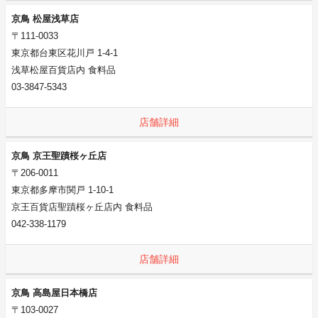
京鳥 松屋浅草店
〒111-0033
東京都台東区花川戸 1-4-1
浅草松屋百貨店内 食料品
03-3847-5343
店舗詳細
京鳥 京王聖蹟桜ヶ丘店
〒206-0011
東京都多摩市関戸 1-10-1
京王百貨店聖蹟桜ヶ丘店内 食料品
042-338-1179
店舗詳細
京鳥 高島屋日本橋店
〒103-0027