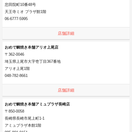
悲田院町10番48号
天王寺ミオ プラザ館1階
06-6777-5995
店舗詳細
おめで鯛焼き本舗アリオ上尾店
〒362-0046
埼玉県上尾市大字壱丁目367番地
アリオ上尾1階
048-782-8661
店舗詳細
おめで鯛焼き本舗アミュプラザ長崎店
〒850-0058
長崎県長崎市尾上町1-1
アミュプラザ本館1階