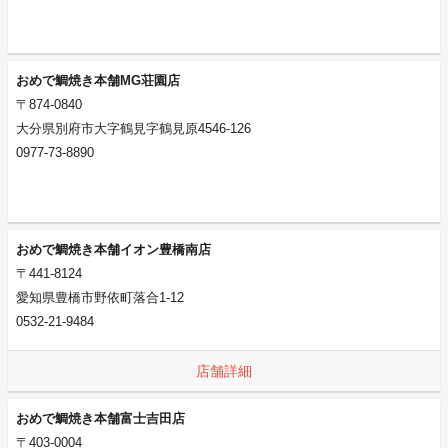
おめで鯛焼き本舗MG荘園店
〒874-0840
大分県別府市大字鶴見字鶴見原4546-126
0977-73-8890
おめで鯛焼き本舗イオン豊橋南店
〒441-8124
愛知県豊橋市野依町落合1-12
0532-21-9484
店舗詳細
おめで鯛焼き本舗富士吉田店
〒403-0004