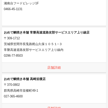
湘南台フードビレッジ1F
0466-45-1131
おめで鯛焼き本舗 常磐高速道路友部サービスエリア上り線店
〒309-1712
茨城県笠間市長兎路梶山久保１０５１−３
常磐高速道路友部サービスエリア上り線内
0296-77-8503
店舗詳細
おめで鯛焼き本舗 高崎並榎店
〒370-0802
群馬県高崎市並榎町49-1
027-365-4600